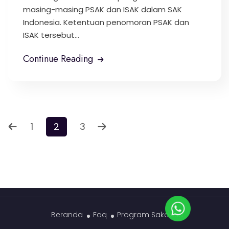
masing-masing PSAK dan ISAK dalam SAK
Indonesia. Ketentuan penomoran PSAK dan
ISAK tersebut...
Continue Reading
Paginasi
1
2
3
pos
Beranda
Faq
Program Sakoosu